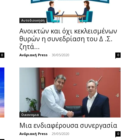
Αυτοδιοικηση
Ανοικτών και όχι κεκλεισμένων
θυρών η συνεδρίαση του Δ .Σ.
ζητά...
Ανδριακή Press
-
30/05/2020
0
0
Οικονομια
Μια ενδιαφέρουσα συνεργασία
Ανδριακή Press
-
29/05/2020
0