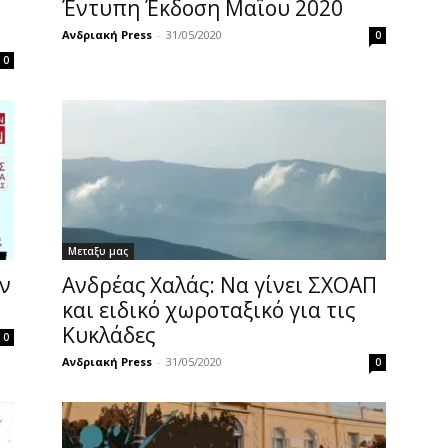
Έντυπη Έκδοση Μαΐου 2020
Ανδριακή Press
-
31/05/2020
0
0
Μεταξυ μας
ν
Ανδρέας Χαλάς: Να γίνει ΣΧΟΑΠ
και ειδικό χωροταξικό για τις
Κυκλάδες
0
Ανδριακή Press
-
31/05/2020
0