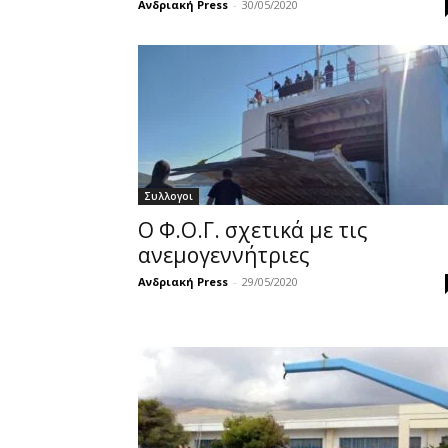
Ανδριακή Press
-
30/05/2020
Συλλογοι
Ο Φ.Ο.Γ. σχετικά με τις
ανεμογεννήτριες
Ανδριακή Press
-
29/05/2020