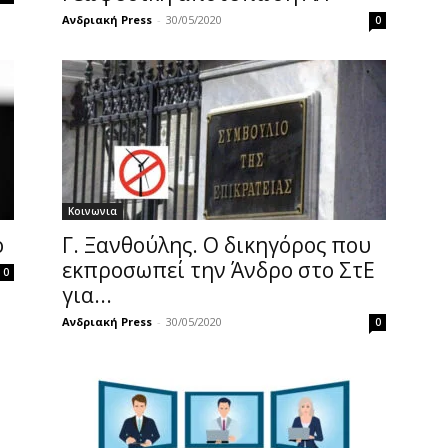
Ανδριακή Press
-
30/05/2020
0
Κοινωνια
ο
Γ. Ξανθούλης. Ο δικηγόρος που
εκπροσωπεί την Άνδρο στο ΣτΕ
0
για...
Ανδριακή Press
-
30/05/2020
0