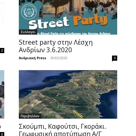
Συλλογοι
Street party στην Λέσχη
Ανδρίων 3.6.2020
2
Ανδριακή Press
-
30/05/2020
0
Περιβαλλον
ο
Σκούμπι, Καφούτσι, Γκοράκι.
Γεωφυσική αποτύπωση Α/Γ
0