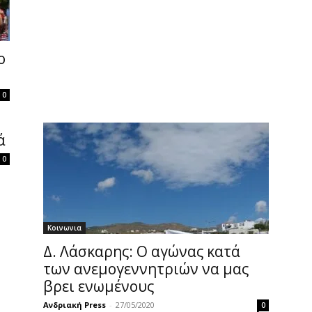
ο
0
ά
0
Κοινωνια
Δ. Λάσκαρης: Ο αγώνας κατά
των ανεμογεννητριών να μας
βρει ενωμένους
Ανδριακή Press
-
27/05/2020
0