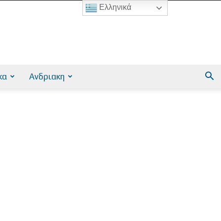
Ελληνικά
κα
Ανδριακη