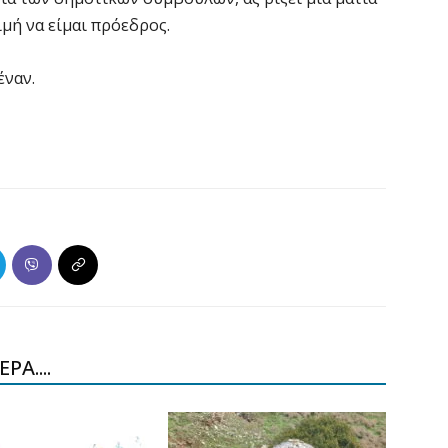
μή να είμαι πρόεδρος.
έναν.
ΡΑ....