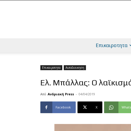
Επικαιροτητα
Επικαιροτητα
Αυτοδιοικηση
Ελ. Μπάλλας: Ο λαϊκισμ
Από
Ανδριακή Press
-
04/04/2019
Facebook
X
What