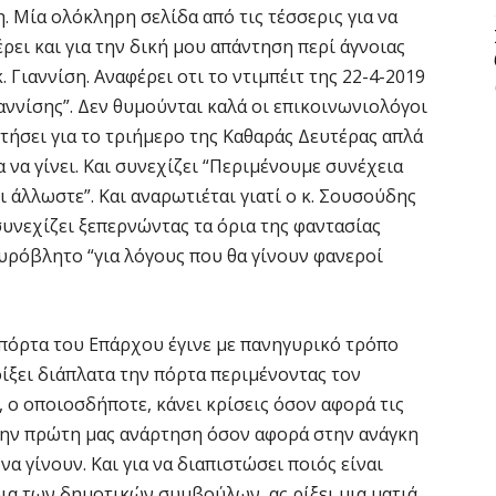
. Μία ολόκληρη σελίδα από τις τέσσερις για να
έρει και για την δική μου απάντηση περί άγνοιας
 Γιαννίση. Αναφέρει οτι το ντιμπέιτ της 22-4-2019
ιαννίσης”. Δεν θυμούνται καλά οι επικοινωνιολόγοι
ζητήσει για το τριήμερο της Καθαράς Δευτέρας απλά
για να γίνει. Και συνεχίζει “Περιμένουμε συνέχεια
ι άλλωστε”. Και αναρωτιέται γιατί ο κ. Σουσούδης
συνεχίζει ξεπερνώντας τα όρια της φαντασίας
υρόβλητο “για λόγους που θα γίνουν φανεροί
 πόρτα του Επάρχου έγινε με πανηγυρικό τρόπο
οίξει διάπλατα την πόρτα περιμένοντας τον
 ο οποιοσδήποτε, κάνει κρίσεις όσον αφορά τις
 την πρώτη μας ανάρτηση όσον αφορά στην ανάγκη
α γίνουν. Και για να διαπιστώσει ποιός είναι
οια των δημοτικών συμβούλων, ας ρίξει μια ματιά