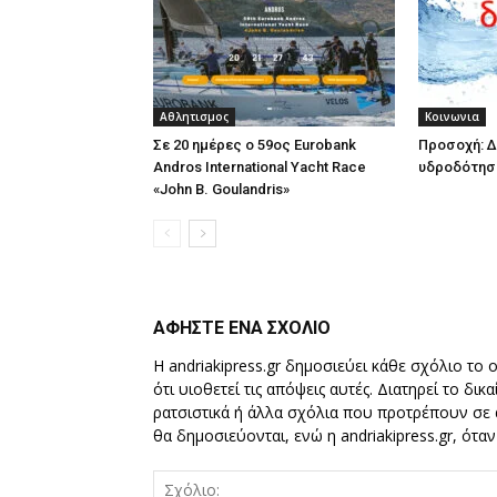
Αθλητισμος
Κοινωνια
Σε 20 ημέρες ο 59ος Eurobank
Προσοχή: Δ
Andros International Yacht Race
υδροδότησ
«John B. Goulandris»
ΑΦΗΣΤΕ ΕΝΑ ΣΧΟΛΙΟ
Η andriakipress.gr δημοσιεύει κάθε σχόλιο το 
ότι υιοθετεί τις απόψεις αυτές. Διατηρεί το δι
ρατσιστικά ή άλλα σχόλια που προτρέπουν σε ά
θα δημοσιεύονται, ενώ η andriakipress.gr, ότα