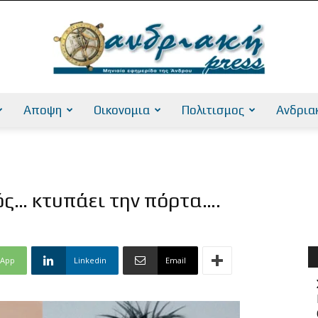
Αποψη
Οικονομια
Πολιτισμος
Ανδρια
AndriakiPress
ός… κτυπάει την πόρτα….
sApp
Linkedin
Email