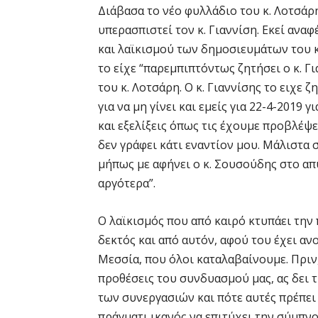
Διάβασα το νέο φυλλάδιο του κ. Λοτσάρη
υπερασπιστεί τον κ. Γιαννίση. Εκεί αναφ
και λαϊκισμού των δημοσιευμάτων του κ.
το είχε “παρεμπιπτόντως ζητήσει ο κ. Γ
του κ. Λοτσάρη. Ο κ. Γιαννίσης το ειχε 
για να μη γίνει και εμείς για 22-4-2019 
και εξελίξεις όπως τις έχουμε προβλέψε
δεν γράφει κάτι εναντίον μου. Μάλιστα 
μήπως με αφήνει ο κ. Σουσούδης στο απ
αργότερα”.
Ο λαϊκισμός που από καιρό κτυπάει την
δεκτός και από αυτόν, αφού του έχει αν
Μεσσία, που όλοι καταλαβαίνουμε. Πριν,
προθέσεις του συνδυασμού μας, ας δει
των συνεργασιών και πότε αυτές πρέπει ν
πράγματι ικανός να επιτύχει την σύμπν