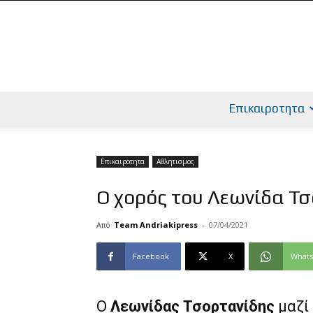
Επικαιροτητα
Επικαιροτητα
Αθλητισμος
Ο χορός του Λεωνίδα Τσ
Από
Team Andriakipress
-
07/04/2021
Facebook
X
What
Ο
Λεωνίδας Τσορτανίδης
μαζί 