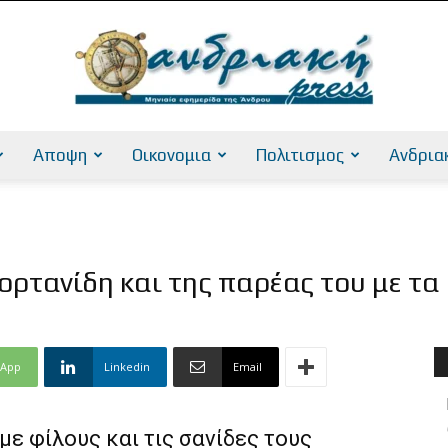
Αποψη
Οικονομια
Πολιτισμος
Ανδρια
AndriakiPress
ορτανίδη και της παρέας του με τα
sApp
Linkedin
Email
με φίλους και τις σανίδες τους