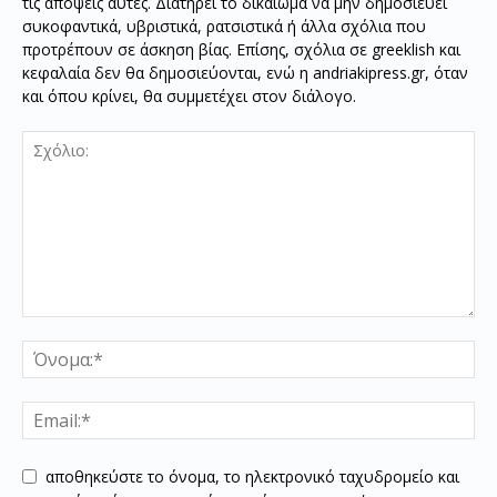
τις απόψεις αυτές. Διατηρεί το δικαίωμα να μην δημοσιεύει
συκοφαντικά, υβριστικά, ρατσιστικά ή άλλα σχόλια που
προτρέπουν σε άσκηση βίας. Επίσης, σχόλια σε greeklish και
κεφαλαία δεν θα δημοσιεύονται, ενώ η andriakipress.gr, όταν
και όπου κρίνει, θα συμμετέχει στον διάλογο.
αποθηκεύστε το όνομα, το ηλεκτρονικό ταχυδρομείο και