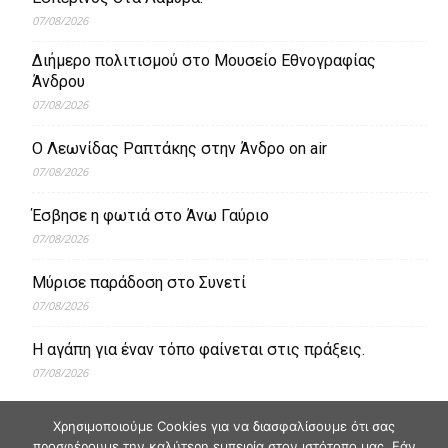
07/08/2026
Διήμερο πολιτισμού στο Μουσείο Εθνογραφίας
Άνδρου
07/08/2026
Ο Λεωνίδας Ραπτάκης στην Άνδρο on air
07/08/2026
Έσβησε η φωτιά στο Άνω Γαύριο
07/08/2026
Μύρισε παράδοση στο Συνετί
07/08/2026
Η αγάπη για έναν τόπο φαίνεται στις πράξεις.
07/08/2026
Χρησιμοποιούμε Cookies για να διασφαλίσουμε ότι σας
προσφέρουμε την καλύτερη εμπειρία στον ιστότοπο μας. Εάν