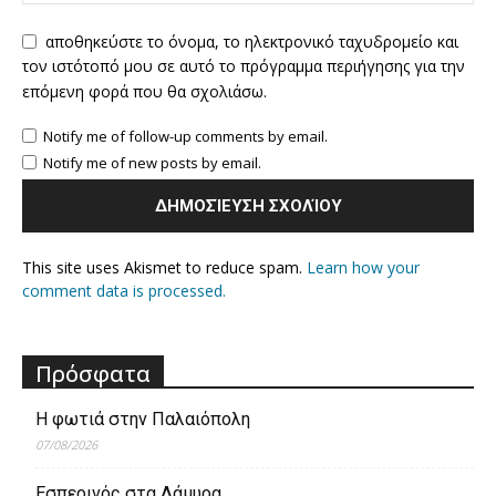
αποθηκεύστε το όνομα, το ηλεκτρονικό ταχυδρομείο και
τον ιστότοπό μου σε αυτό το πρόγραμμα περιήγησης για την
επόμενη φορά που θα σχολιάσω.
Notify me of follow-up comments by email.
Notify me of new posts by email.
This site uses Akismet to reduce spam.
Learn how your
comment data is processed.
Πρόσφατα
Η φωτιά στην Παλαιόπολη
07/08/2026
Εσπερινός στα Λάμυρα.