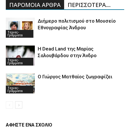
ΠΑΡΟΜΟΙΑ ΑΡΘΡΑ
ΠΕΡΙΣΣΟΤΕΡΑ....
Διήμερο πολιτισμού στο Μουσείο
Εθνογραφίας Άνδρου
Τεχνες-
Γραμματα
Η Dead Land της Μαρίας
Σαλουβάρδου στην Άνδρο
Τεχνες-
Γραμματα
Ο Γιώργος Ματθαίος ζωγραφίζει
Τεχνες-
Γραμματα
ΑΦΗΣΤΕ ΕΝΑ ΣΧΟΛΙΟ