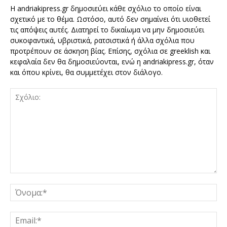
Η andriakipress.gr δημοσιεύει κάθε σχόλιο το οποίο είναι
σχετικό με το θέμα. Ωστόσο, αυτό δεν σημαίνει ότι υιοθετεί
τις απόψεις αυτές. Διατηρεί το δικαίωμα να μην δημοσιεύει
συκοφαντικά, υβριστικά, ρατσιστικά ή άλλα σχόλια που
προτρέπουν σε άσκηση βίας. Επίσης, σχόλια σε greeklish και
κεφαλαία δεν θα δημοσιεύονται, ενώ η andriakipress.gr, όταν
και όπου κρίνει, θα συμμετέχει στον διάλογο.