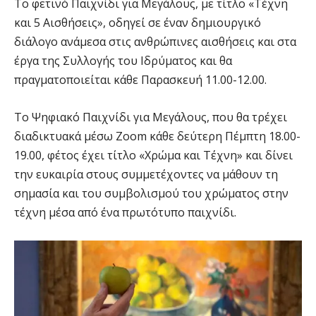
Το φετινό Παιχνίδι για Μεγάλους, με τίτλο «Τέχνη
και 5 Αισθήσεις», οδηγεί σε έναν δημιουργικό
διάλογο ανάμεσα στις ανθρώπινες αισθήσεις και στα
έργα της Συλλογής του Ιδρύματος και θα
πραγματοποιείται κάθε Παρασκευή 11.00-12.00.
Το Ψηφιακό Παιχνίδι για Μεγάλους, που θα τρέχει
διαδικτυακά μέσω Zoom κάθε δεύτερη Πέμπτη 18.00-
19.00, φέτος έχει τίτλο «Χρώμα και Τέχνη» και δίνει
την ευκαιρία στους συμμετέχοντες να μάθουν τη
σημασία και του συμβολισμού του χρώματος στην
τέχνη μέσα από ένα πρωτότυπο παιχνίδι.