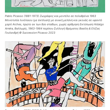
Pablo Picasso (1881-1973) Ζωγράφος και μοντέλο σε πολυθρόνα 1963
Μονοτυπία λινόλαιου (με έκπλυση) με σινική μελάνη και γκουάς σε υφαντό
χαρτί Arches, πρώτο εκ των δύο σταδίων, χωρίς αρίθμηση Εκτύπωση Hidalgo
Arnéra, Βαλλωρίς, 1963-1964 περίπου Συλλογή Ιδρύματος Βασίλη & Ελίζας
Γουλανδρή © Succession Picasso 2023