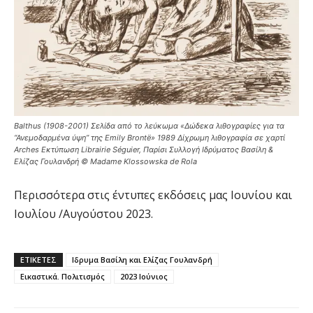
Balthus (1908-2001) Σελίδα από το λεύκωμα «Δώδεκα λιθογραφίες για τα
“Ανεμοδαρμένα ύψη” της Emily Brontë» 1989 Δίχρωμη λιθογραφία σε χαρτί
Arches Eκτύπωση Librairie Séguier, Παρίσι Συλλογή Ιδρύματος Βασίλη &
Ελίζας Γουλανδρή © Madame Klossowska de Rola
Περισσότερα στις έντυπες εκδόσεις μας Ιουνίου και
Ιουλίου /Αυγούστου 2023.
ΕΤΙΚΕΤΕΣ
Ιδρυμα Βασίλη και Ελίζας Γουλανδρή
Εικαστικά. Πολιτισμός
2023 Ιούνιος