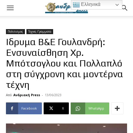
Ελληνικά
Πολιτισμος
Τεχνες-Γραμματα
Ιδρυμα Β&Ε Γουλανδρή:
Ενσυναίσθηση Χρ.
Μπότσογλου και Πολλαπλό
στη σύγχρονη και μοντέρνα
τέχνη
Από
Ανδριακή Press
-
13/06/2023
Facebook
X
WhatsApp