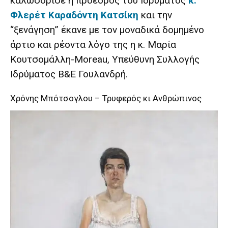
καλωσόρισε η πρόεδρος του Ιδρύματος
κ.
Φλερέτ Καραδόντη Κατσίκη
και την
“ξενάγηση” έκανε με τον μοναδικά δομημένο
άρτιο και ρέοντα λόγο της η κ. Μαρία
Κουτσομάλλη-Moreau, Υπεύθυνη Συλλογής
Ιδρύματος Β&Ε Γουλανδρή.
Χρόνης Μπότσογλου – Τρυφερός κι Ανθρώπινος