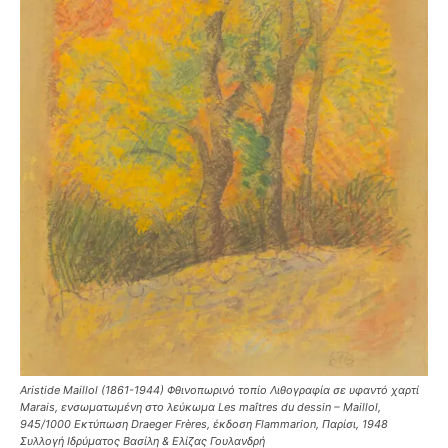
Aristide Maillol (1861-1944) Φθινοπωρινό τοπίο Λιθογραφία σε υφαντό χαρτί
Marais, ενσωματωμένη στο λεύκωμα Les maîtres du dessin – Maillol,
945/1000 Εκτύπωση Draeger Frères, έκδοση Flammarion, Παρίσι, 1948
Συλλογή Ιδρύματος Βασίλη & Ελίζας Γουλανδρή