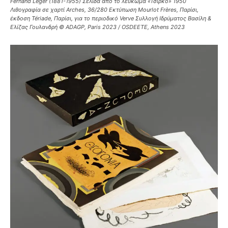
Fernand Léger (1881-1955) Σελίδα από το λεύκωμα «Τσίρκο» 1950
Λιθογραφία σε χαρτί Arches, 36/280 Εκτύπωση Mourlot Frères, Παρίσι,
έκδοση Tériade, Παρίσι, για το περιοδικό Verve Συλλογή Ιδρύματος Βασίλη &
Ελίζας Γουλανδρή © ADAGP, Paris 2023 / OSDEETE, Athens 2023