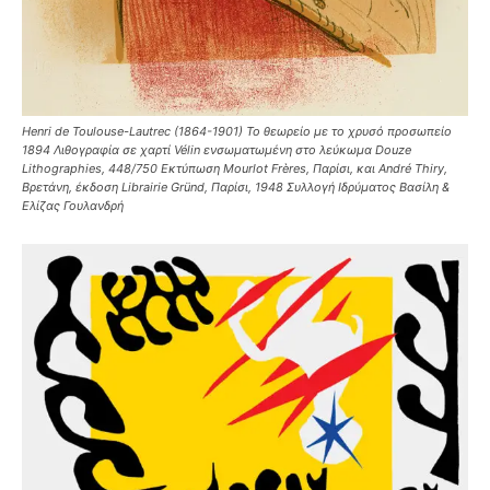
Henri de Toulouse-Lautrec (1864-1901) Το θεωρείο με το χρυσό προσωπείο
1894 Λιθογραφία σε χαρτί Vélin ενσωματωμένη στο λεύκωμα Douze
Lithographies, 448/750 Εκτύπωση Mourlot Frères, Παρίσι, και André Thiry,
Βρετάνη, έκδοση Librairie Gründ, Παρίσι, 1948 Συλλογή Ιδρύματος Βασίλη &
Ελίζας Γουλανδρή