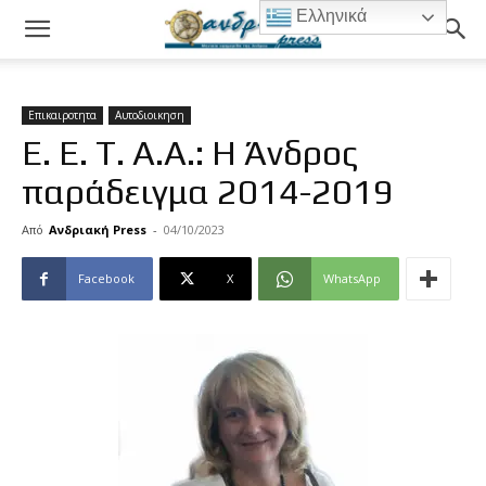
Ελληνικά
Επικαιροτητα
Αυτοδιοικηση
Ε. Ε. Τ. Α.Α.: Η Άνδρος
παράδειγμα 2014-2019
Από
Ανδριακή Press
-
04/10/2023
Facebook
X
WhatsApp