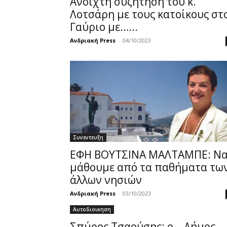
Ανοιχτή συζήτηση του κ.
Λοτσάρη με τους κατοίκους στ
Γαύριο με…...
Ανδριακή Press
-
04/10/2023
Συνεντευξη
ΕΦΗ ΒΟΥΤΣΙΝΑ ΜΑΛΤΑΜΠΕ: Ν
μάθουμε από τα παθήματα τω
άλλων νησιών
Ανδριακή Press
-
03/10/2023
Αυτοδιοικηση
Σπύρος Τσαούσης: e – Δήμος