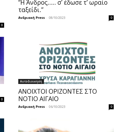
“Η Άνδρος….. σ’ έδωσε τ’ ωραίο
ταξείδι.”
Ανδριακή Press
-
08/10/2023
0
0
Αυτοδιοικηση
ΑΝΟΙΧΤΟΙ ΟΡΙΖΟΝΤΕΣ ΣΤΟ
ΝΟΤΙΟ ΑΙΓΑΙΟ
0
Ανδριακή Press
-
06/10/2023
0