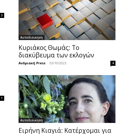
3
Αυτοδιοικηση
Κυριάκος Θωμάς: Το
διακύβευμα των εκλογών
Ανδριακή Press
-
03/10/2023
4
1
Αυτοδιοικηση
Ειρήνη Κιαγιά: Κατέρχομαι για