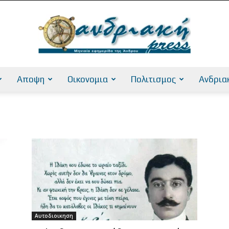
Αποψη
Οικονομια
Πολιτισμος
Ανδρια
AndriakiPress
Αυτοδιοικηση