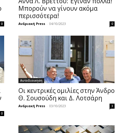
Άννα Λ. Βρεττού: Έγιναν πολλά!
ο
Μπορούν να γίνουν ακόμα
περισσότερα!
Ανδριακή Press
-
04/10/2023
0
0
Αυτοδιοικηση
α
Οι κεντρικές ομιλίες στην Άνδρο
ν
Θ. Σουσούδη και Δ. Λοτσάρη
Ανδριακή Press
-
03/10/2023
3
0