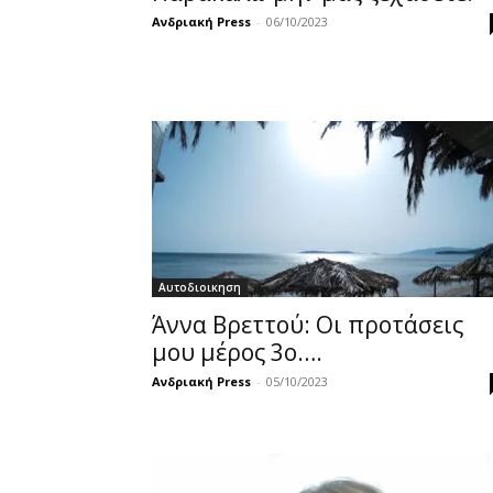
Ανδριακή Press
-
06/10/2023
Αυτοδιοικηση
Άννα Βρεττού: Οι προτάσεις
μου μέρος 3ο….
Ανδριακή Press
-
05/10/2023