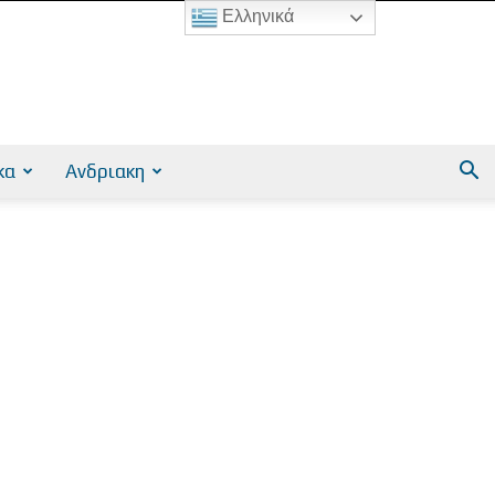
Ελληνικά
κα
Ανδριακη