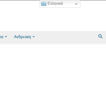
Ελληνικά
κα
Ανδριακη