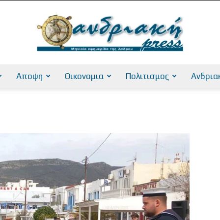
Αποψη
Οικονομια
Πολιτισμος
Ανδρια
AndriakiPress