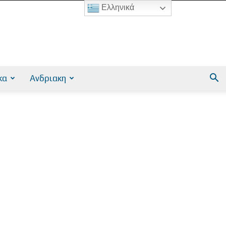
Ελληνικά
κα
Ανδριακη