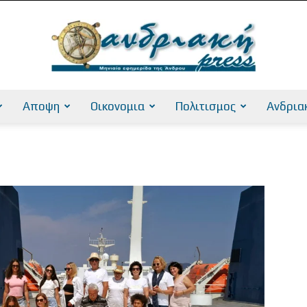
Αποψη
Οικονομια
Πολιτισμος
Ανδρια
AndriakiPress