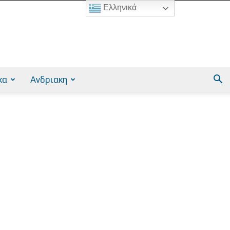
Ελληνικά
κα
Ανδριακη