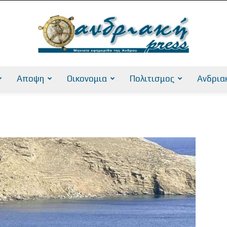
Αποψη
Οικονομια
Πολιτισμος
Ανδρια
AndriakiPress