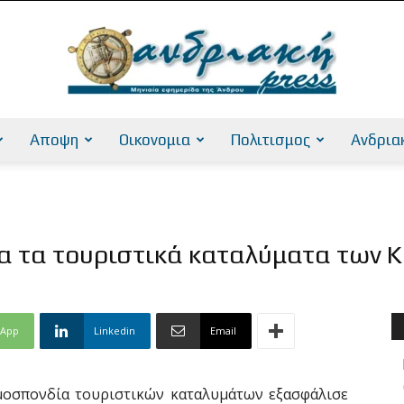
Αποψη
Οικονομια
Πολιτισμος
Ανδρια
AndriakiPress
ια τα τουριστικά καταλύματα των 
sApp
Linkedin
Email
μοσπονδία τουριστικών καταλυμάτων εξασφάλισε