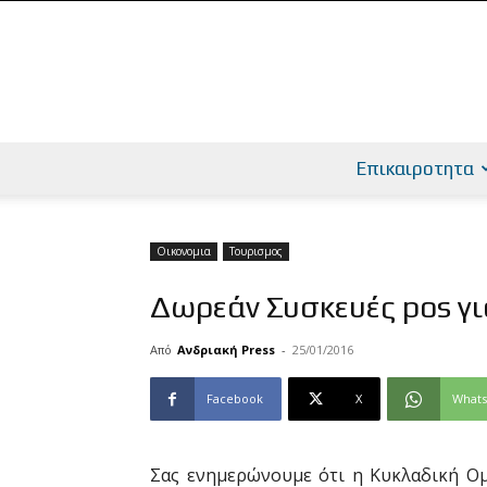
Επικαιροτητα
Οικονομια
Τουρισμος
Δωρεάν Συσκευές pos γ
Από
Ανδριακή Press
-
25/01/2016
Facebook
X
What
Σας ενημερώνουμε ότι η Κυκλαδική Ο