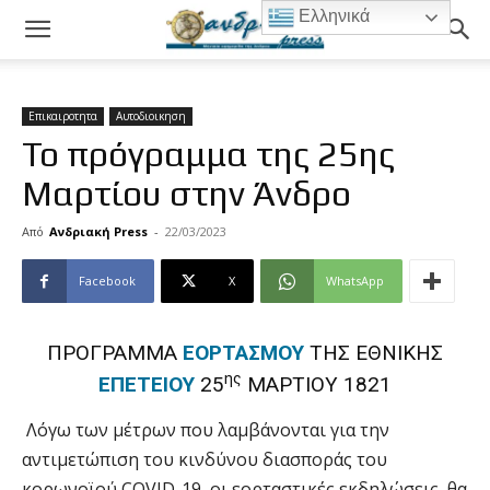
Ελληνικά
Επικαιροτητα
Αυτοδιοικηση
Το πρόγραμμα της 25ης
Μαρτίου στην Άνδρο
Από
Ανδριακή Press
-
22/03/2023
Facebook
X
WhatsApp
ΠΡΟΓΡΑΜΜΑ
ΕΟΡΤΑΣΜΟΥ
ΤΗΣ ΕΘΝΙΚΗΣ
ης
ΕΠΕΤΕΙΟΥ
25
ΜΑΡΤΙΟΥ 1821
Λόγω των μέτρων που λαμβάνονται για την
αντιμετώπιση του κινδύνου διασποράς του
κορωνοϊού COVID-19, οι εορταστικές εκδηλώσεις, θα