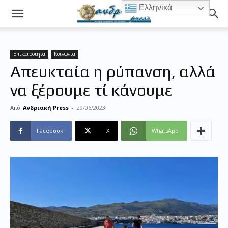
Ελληνικά
Επικαιροτητα
Κοινωνια
Απευκταία η ρύπανση, αλλά
να ξέρουμε τί κάνουμε
Από
Ανδριακή Press
-
29/06/2023
Facebook
X
WhatsApp