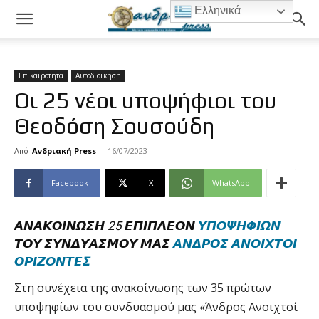
Ελληνικά
Επικαιροτητα
Αυτοδιοικηση
Οι 25 νέοι υποψήφιοι του
Θεοδόση Σουσούδη
Από
Ανδριακή Press
-
16/07/2023
Facebook
X
WhatsApp
𝞐𝞜𝞐𝞙𝞞𝞘𝞜𝞨𝞢𝞖 25 𝞔𝞟𝞘𝞟𝞚𝞔𝞞𝞜
𝞤𝞟𝞞𝞧𝞖𝞥𝞘𝞨𝞜
𝞣𝞞𝞤 𝞢𝞤𝞜𝞓𝞤𝞐𝞢𝞛𝞞𝞤 𝞛𝞐𝞢
𝞐𝞜𝞓𝞠𝞞𝞢 𝞐𝞜𝞞𝞘𝞦𝞣𝞞𝞘
𝞞𝞠𝞘𝞕𝞞𝞜𝞣𝞔𝞢
Στη συνέχεια της ανακοίνωσης των 35 πρώτων
υποψηφίων του συνδυασμού μας «Άνδρος Ανοιχτοί