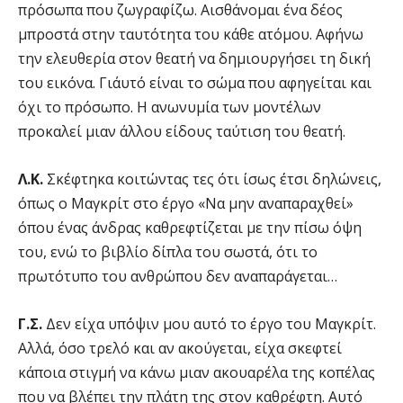
πρόσωπα που ζωγραφίζω. Αισθάνομαι ένα δέος
μπροστά στην ταυτότητα του κάθε ατόμου. Αφήνω
την ελευθερία στον θεατή να δημιουργήσει τη δική
του εικόνα. Γι΄αυτό είναι το σώμα που αφηγείται και
όχι το πρόσωπο. Η ανωνυμία των μοντέλων
προκαλεί μιαν άλλου είδους ταύτιση του θεατή.
Λ.Κ.
Σκέφτηκα κοιτώντας τες ότι ίσως έτσι δηλώνεις,
όπως ο Μαγκρίτ στο έργο «Να μην αναπαραχθεί»
όπου ένας άνδρας καθρεφτίζεται με την πίσω όψη
του, ενώ το βιβλίο δίπλα του σωστά, ότι το
πρωτότυπο του ανθρώπου δεν αναπαράγεται…
Γ.Σ.
Δεν είχα υπ΄όψιν μου αυτό το έργο του Μαγκρίτ.
Αλλά, όσο τρελό και αν ακούγεται, είχα σκεφτεί
κάποια στιγμή να κάνω μιαν ακουαρέλα της κοπέλας
που να βλέπει την πλάτη της στον καθρέφτη. Αυτό