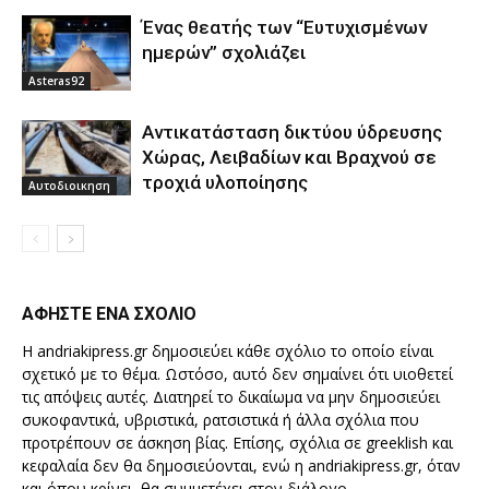
Ένας θεατής των “Ευτυχισμένων
ημερών” σχολιάζει
Asteras92
Aντικατάσταση δικτύου ύδρευσης
Χώρας, Λειβαδίων και Βραχνού σε
τροχιά υλοποίησης
Αυτοδιοικηση
ΑΦΗΣΤΕ ΕΝΑ ΣΧΟΛΙΟ
Η andriakipress.gr δημοσιεύει κάθε σχόλιο το οποίο είναι
σχετικό με το θέμα. Ωστόσο, αυτό δεν σημαίνει ότι υιοθετεί
τις απόψεις αυτές. Διατηρεί το δικαίωμα να μην δημοσιεύει
συκοφαντικά, υβριστικά, ρατσιστικά ή άλλα σχόλια που
προτρέπουν σε άσκηση βίας. Επίσης, σχόλια σε greeklish και
κεφαλαία δεν θα δημοσιεύονται, ενώ η andriakipress.gr, όταν
και όπου κρίνει, θα συμμετέχει στον διάλογο.