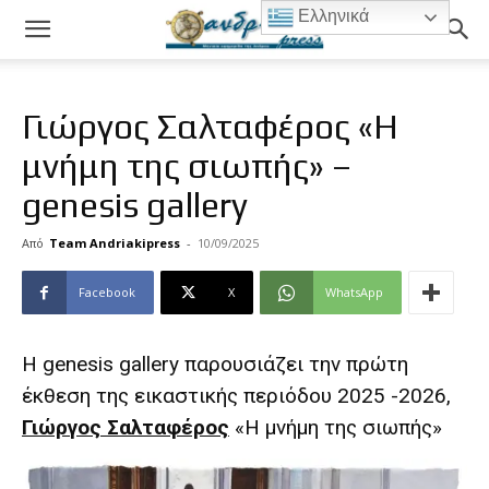
Ελληνικά
Γιώργος Σαλταφέρος «Η
μνήμη της σιωπής» –
genesis gallery
Από
Team Andriakipress
-
10/09/2025
Facebook
X
WhatsApp
Η genesis gallery παρουσιάζει την πρώτη
έκθεση της εικαστικής περιόδου 2025 -2026,
Γιώργος Σαλταφέρος
«Η μνήμη της σιωπής»