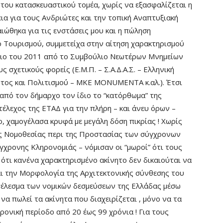
 του κατασκευαστικού τομέα, χωρίς να εξασφαλίζεται η
ια για τους Ανδριώτες και την τοπική Αναπτυξιακή
αιώθηκα για τις ενστάσεις μου και η πώληση
 Τουρισμού, συμμετείχα στην αίτηση χαρακτηρισμού
ριο του 2011 από το Συμβούλιο Νεωτέρων Μνημείων
ς σχετικούς φορείς (Ε.Μ.Π. – Σ.Α.Δ.Α.Σ. – Ελληνική
τος και Πολιτισμο΄ύ – ΜΚΕ MONUMENTA κ.αλ.). Έτσι
από τον δήμαρχο τον ίδιο το “κατόρθωμα” της
έλεχος της ΕΤΑΔ για την πλήρη – και άνευ όρων –
 χαμογέλασα κρυφά με μεγάλη δόση πικρίας ! Χωρίς
ής Νομοθεσίας περι της Προστασίας των σύγχρονων
χρονης Κληρονομιάς – νόμισαν οι “μωροί” ότι τους
α ότι κανένα χαρακτηρισμένο ακίνητο δεν δικαιούται να
αι την Μορφολογία της Αρχιτεκτονικής σύνθεσης του
οτέλεσμα των νομικών δεσμεύσεων της Ελλ΄άδας μέσω
α πωλεί τα ακίνητα που διαχειρίζεται , μόνο να τα
χρονική περίοδο από 20 έως 99 χρόνια ! Για τους