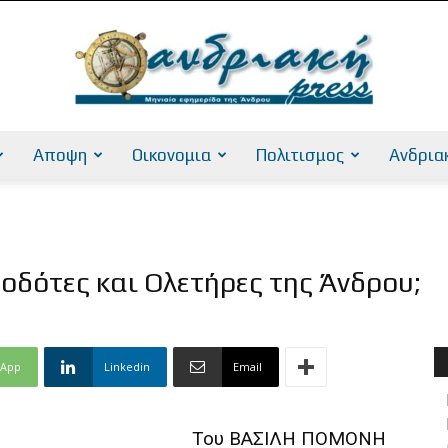
Αποψη
Οικονομια
Πολιτισμος
Ανδρια
AndriakiPress
ροδότες και Ολετήρες της Άνδρου;
sApp
Linkedin
Email
Του ΒΑΣΙΛΗ ΠΟΜΟΝΗ