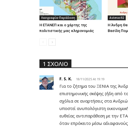
Λαογραφία-Παράδοση
Asteras92
Η ΕΤΑΝΕΠ και ο χάρτης της
Η Άνδρη Θε
πολιτιστικής μας κληρονομιάς
Βασίλη Πομ
1 ΣΧΟΛΙΟ
F. S. K.
18/11/2025 At 19:19
Για το ζήτημα του ΞΕΝΙΑ της Άνδρ
επιστημονικής σκέψης (΄ήδη από τ
σχόλια σε αναρτήσεις στα Ανδριώτ
υποστεί ανυπολόγιστη οικονομική
ευθείας αντιπαράθεση με την ΕΤ
όταν επρόκειτο μέσω αδιαφανούς 