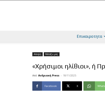
Επικαιροτητα
Αποψη
Μεταξυ μας
«Χρήσιμοι ηλίθιοι», ή Π
Από
Ανδριακή Press
-
18/11/2025
Facebook
X
What