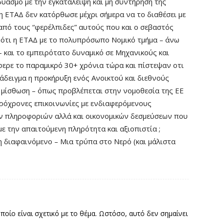
υασμό με την εγκατάλειψη και μη συντήρηση της
 η ΕΤΑΔ δεν κατόρθωσε μέχρι σήμερα να το διαθέσει με
 από τους “φερέλπιδες” αυτούς που και ο σεβαστός
ί ότι η ΕΤΑΔ με το πολυπρόσωπο Νομικό τμήμα – άνω
 και το εμπειρότατο δυναμικό σε Μηχανικούς και
ερε το παραμικρό 30+ χρόνια τώρα και πίστεψαν οτι
ράδειγμα η προκήρυξη ενός Ανοικτού και διεθνούς
 μίσθωση – όπως προβλέπεται στην νομοθεσία της ΕΕ
ακρόχρονες επικοινωνίες με ενδιαφερόμενους
ν πληροφοριών αλλά και οικονομικών δεσμεύσεων που
ε την απαιτούμενη πληρότητα και αξιοπιστία ;
η διαφαινόμενο – Μια τρύπα στο Νερό (και μάλιστα
οποίο είναι σχετικό με το θέμα. Ωστόσο, αυτό δεν σημαίνει