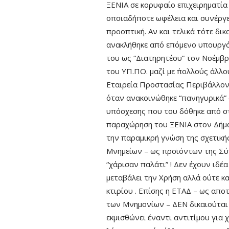
ΞΕΝΙΑ σε κορυφαίο επιχειρηματία
οποιαδήποτε ωφέλεια και συνέργε
προοπτική. Αν και τελικά τότε δικ
ανακλήθηκε από επόμενο υπουργό
του ως “Διατηρητέου” τον Νοέμβ
του ΥΠ.ΠΟ. μαζί με ΄πολλούς άλλου
Εταιρεία Προστασίας Περιβάλλον
όταν ανακοινώθηκε “πανηγυρικά” 
υπόσχεσης που του δόθηκε από στ
παραχώρηση του ΞΕΝΙΑ στον Δήμο,
την παραμικρή γνώση της σχετικ
Μνημείων – ως προϊόντων της Σύγ
“χάρισαν παλάτι” ! Δεν έχουν ιδέ
μεταβάλει την Χρήση αλλά ούτε κ
κτιρίου . Επίσης η ΕΤΑΔ – ως απ
των Μνημονίων – ΔΕΝ δικαιούται ν
εκμισθώνει έναντι αντιτίμου για 