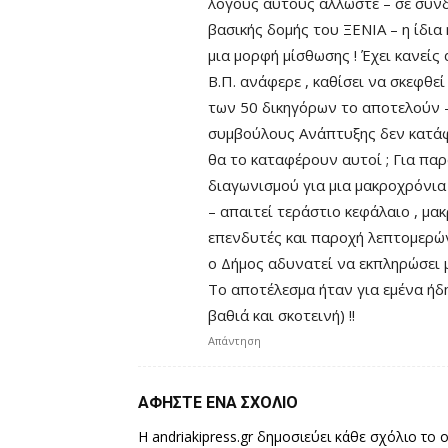
λόγους αυτούς άλλωστε – σε συνδ
βασικής δομής του ΞΕΝΙΑ – η ίδια
μια μορφή μίσθωσης ! Έχει κανείς
Β.Π. ανάφερε , καθίσει να σκεφθε
των 50 δικηγόρων το αποτελούν –
συμβούλους Ανάπτυξης δεν κατάφ
θα το καταφέρουν αυτοί ; Για πα
διαγωνισμού για μια μακροχρόνια
– απαιτεί τεράστιο κεφάλαιο , μ
επενδυτές και παροχή λεπτομερώ
ο Δήμος αδυνατεί να εκπληρώσει μ
Το αποτέλεσμα ήταν για εμένα ήδ
βαθιά και σκοτεινή) !!
Απάντηση
ΑΦΗΣΤΕ ΕΝΑ ΣΧΟΛΙΟ
Η andriakipress.gr δημοσιεύει κάθε σχόλιο το 