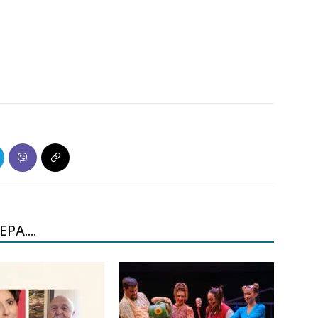
ΡΑ....