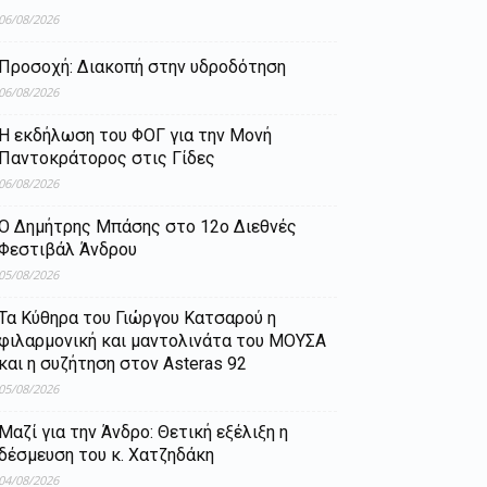
06/08/2026
Προσοχή: Διακοπή στην υδροδότηση
06/08/2026
Η εκδήλωση του ΦΟΓ για την Μονή
Παντοκράτορος στις Γίδες
06/08/2026
Ο Δημήτρης Μπάσης στο 12ο Διεθνές
Φεστιβάλ Άνδρου
05/08/2026
Τα Κύθηρα του Γιώργου Κατσαρού η
φιλαρμονική και μαντολινάτα του ΜΟΥΣΑ
και η συζήτηση στον Asteras 92
05/08/2026
Μαζί για την Άνδρο: Θετική εξέλιξη η
δέσμευση του κ. Χατζηδάκη
04/08/2026