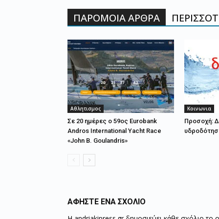
ΠΑΡΟΜΟΙΑ ΑΡΘΡΑ
ΠΕΡΙΣΣΟΤΕ
Αθλητισμος
Κοινωνια
Σε 20 ημέρες ο 59ος Eurobank
Προσοχή: Δ
Andros International Yacht Race
υδροδότησ
«John B. Goulandris»
ΑΦΗΣΤΕ ΕΝΑ ΣΧΟΛΙΟ
Η andriakipress.gr δημοσιεύει κάθε σχόλιο το 