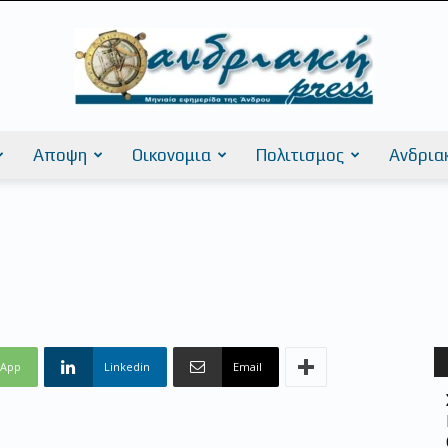
Αποψη
Οικονομια
Πολιτισμος
Ανδρια
AndriakiPress
sApp
Linkedin
Email