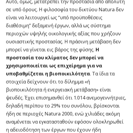
Αυτό, όμως, μετατρέπει την προστασία από απόλυτη
σε υπό όρους. Η φιλοσοφία του δικτύου Natura δεν
είναι να λειτουργεί ως “υπό προϋποθέσεις
διαθέσιμη” δεξαμενή έργων, αλλά ως σύστημα
περιοχών υψηλής οικολογικής αξίας που χρήζουν
ουσιαστικής προστασίας. Η πράσινη μετάβαση δεν
μπορεί να γίνεται εις βάρος της φύσης.
Η
προστασία του κλίματος δεν μπορεί να
χρησιμοποιείται ως επιχείρημα για να
υποβαθμίζεται η βιοποικιλότητα
. Τα ίδια τα
στοιχεία δείχνουν ότι το δίλημμα «ή
βιοποικιλότητα ή ενεργειακή μετάβαση» είναι
ψευδές. Έχει επισημανθεί ότι 1.014 ανεμογεννήτριες,
δηλαδή περίπου το 29% του συνόλου, βρίσκονται
ήδη σε περιοχές Natura 2000, ενώ χιλιάδες ακόμη
αναμένεται να εγκατασταθούν εφόσον ολοκληρωθεί
η αδειοδότηση των έργων που έχουν ήδη