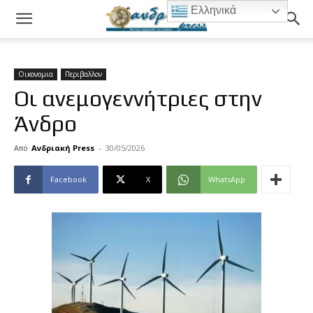
Ελληνικά
Οικονομια
Περιβαλλον
Οι ανεμογεννήτριες στην
Άνδρο
Από
Ανδριακή Press
-
30/05/2026
Facebook
X
WhatsApp