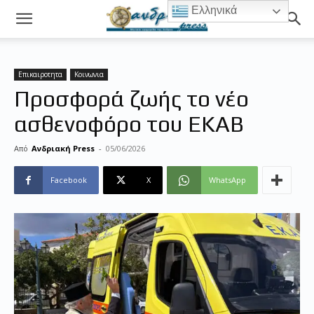
Ελληνικά
Επικαιροτητα
Κοινωνια
Προσφορά ζωής το νέο
ασθενοφόρο του ΕΚΑΒ
Από
Ανδριακή Press
-
05/06/2026
Facebook
X
WhatsApp