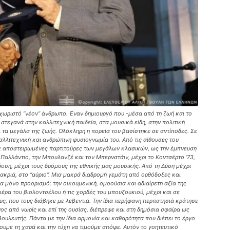
χωριστό “νέον” άνθρωπο. Έναν δημιουργό που -μέσα από τη ζωή και το
τεγανά στην καλλιτεχνική παιδεία, στα μουσικά είδη, στην πολιτική
 τα μεγάλα της ζωής. Ολόκληρη η πορεία του βασίστηκε σε αντίποδες. Σε
λλιτεχνική και ανθρώπινη φυσιογνωμία του. Από τις αίθουσες του
τις αποστειρωμένες παρτιτούρες των μεγάλων κλασικών, ως την έμπνευση
Παλλάντιο, την Μπουλανζέ και τον Μπερνστάιν, μέχρι το Κοντσέρτο ‘73,
δοση, μέχρι τους δρόμους της εθνικής μας μουσικής. Από τη Δύση μέχρι
 μακριά, στο “αύριο”. Μια μακρά διαδρομή γεμάτη από ορθόδοξες και
α μόνο προορισμό: την οικουμενική, ομοούσια και αδιαίρετη αξία της
έρα του βιολοντσέλου ή τις χορδές του μπουζουκιού, μέχρι και σε
υς, που τους διάβηκε με λεβεντιά. Την ίδια περήφανη περπατησιά κράτησε
νος από νωρίς και επί της ουσίας, διέπρεψε και στη δημόσια σφαίρα ως
υλευτής. Πάντα με την ίδια αρμονία και καθαρότητα που διέπει το έργο
ουμε τη χαρά και την τύχη να τιμούμε απόψε. Αυτόν το γοητευτικό