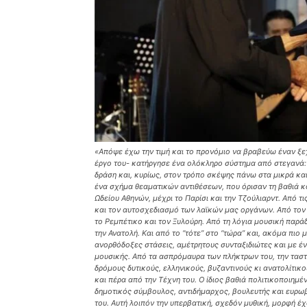
«Απόψε έχω την τιμή και το προνόμιο να βραβεύω έναν ξε
έργο του- κατήργησε ένα ολόκληρο σύστημα από στεγανά: σ
δράση και, κυρίως, στον τρόπο σκέψης πάνω στα μικρά και
ένα σχήμα θεαματικών αντιθέσεων, που όρισαν τη βαθιά κα
Ωδείου Αθηνών, μέχρι το Παρίσι και την Τζούλιαρντ. Από 
και τον αυτοσχεδιασμό των λαϊκών μας οργάνων. Από τον 
το Ρεμπέτικο και τον Ξυλούρη. Από τη λόγια μουσική παρά
την Ανατολή. Και από το “τότε” στο “τώρα” και, ακόμα πιο
ανορθόδοξες στάσεις, αμέτρητους συνταξιδιώτες και με έν
μουσικής. Από τα ασπρόμαυρα των πλήκτρων του, την ταστι
δρόμους δυτικούς, ελληνικούς, βυζαντινούς κι ανατολίτικο
και πέρα από την Τέχνη του. Ο ίδιος βαθιά πολιτικοποιημέ
δημοτικός σύμβουλος, αντιδήμαρχος, βουλευτής και ευρωβο
του. Αυτή λοιπόν την υπερβατική, σχεδόν μυθική, μορφή έχ