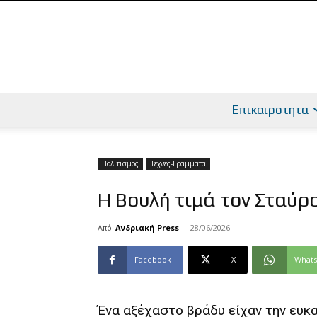
Επικαιροτητα
Πολιτισμος
Τεχνες-Γραμματα
Η Βουλή τιμά τον Σταύρ
Από
Ανδριακή Press
-
28/06/2026
Facebook
X
What
Ένα αξέχαστο βράδυ είχαν την ευκα