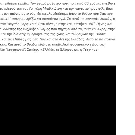
ν απείθαρχο έφηβο. Τον νεαρό μαέστρο που, πριν από 60 χρόνια, ανέβηκε
το πλευρό του τον Γρηγόρη Μπιθικώτση και την παντοτινή μου φίλη Βίκυ
ο στον αιώνιο αυτό νέο, θα ακολουθούσαμε ίσως το δρόμο που βάφτισε
ρετικό” όπως συνηθίζω να προσθέτω εγώ. Σε αυτό το μονοπάτι λοιπόν, ο
ου “μεγάλου ορφικού”. Γιατί είναι μύστης και μυστήριο μαζί. Γήινος και
ι γνώστης της ψυχικής δύναμης που πηγάζει από τη μουσική. Ακροβάτης
Και την ίδια στιγμή, ερμηνευτής της ζωής και των αξιών της. Πάντα
αι τις ελπίδες μας. Στο Νυν και στο Αεί της Ελλάδας. Αυτό το παντοτινά
χάκος. Και αυτό το βράδυ, εδώ στο συμβολικά φορτισμένο χώρο της
λο “ευχαριστώ”. Σταύρο, η Ελλάδα, οι Έλληνες και η Τέχνη σε