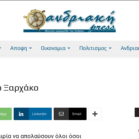
Αποψη
Οικονομια
Πολιτισμος
Ανδρια
AndriakiPress
ο Ξαρχάκο
sApp
Linkedin
Email
ιρία να απολαύσουν όλοι όσοι