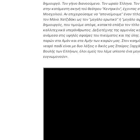
δημιουργό. Τον γήινο διανοούμενο. Τον ωραίο Έλληνα. Το
στην κατάμεστη σκηνή τού θεάτρου “Κεντρικόν”, έχοντας σ
Μοσχολιού. Αν επιχειρούσαμε να “απονείμουμε” έναν τίτλ
τον Μάνο Χατζιδάκι ως τον “μεγάλο ερωτικό” ή “μεγάλο αι
δημιουργός, που τιμούμε απόψε, κατακτά επάξια τον τίτλο τ
καλλιτεχνικά υπεράνθρωπος. Δεξιοτέχνης της αρμονίας κα
ανάμεσα στις υψηλές σφαίρες του πνεύματος και της ύλης. 
παρών στα Αμάν και στα Αμήν των καιρών μας. Στον καημό κ
νεαρό παιδί είναι με δυο λέξεις ο δικός μας Σταύρος Ξαρ
Βουλής των Ελλήνων, όλοι εμείς του λέμε unisono ένα μεγά
ευγνωμονούν».