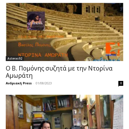
Asteras92
Ο Β. Πομόνης συζητά με την Ντορίνα
Αμωράτη
Ανδριακή Press
-
01/08/2023
0