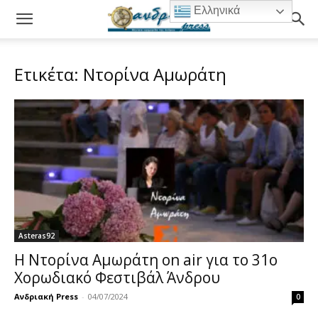
Ελληνικά
Ετικέτα: Ντορίνα Αμωράτη
Asteras92
Η Ντορίνα Αμωράτη on air για το 31ο
Χορωδιακό Φεστιβάλ Άνδρου
Ανδριακή Press
-
04/07/2024
0