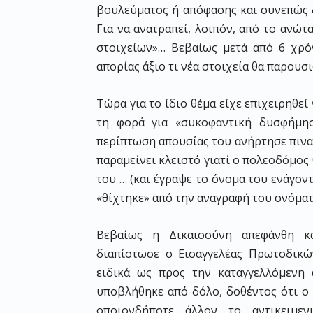
βουλεύματος ή απόφασης και συνεπώς δ
Για να ανατραπεί, λοιπόν, από το ανώτ
στοιχείων»… Βεβαίως μετά από 6 χρόνι
απορίας άξιο τι νέα στοιχεία θα παρου
Τώρα για το ίδιο θέμα είχε επιχειρηθε
τη φορά για «συκοφαντική δυσφήμηση
περίπτωση απουσίας του ανήρτησε πινα
παραμείνει κλειστό γιατί ο πολεοδόμο
του … (και έγραψε το όνομα του ενάγο
«θίχτηκε» από την αναγραφή του ονόματ
Βεβαίως η Δικαιοσύνη απεφάνθη κ
διαπίστωσε ο Εισαγγελέας Πρωτοδικώ
ειδικά ως προς την καταγγελλόμενη 
υποβλήθηκε από δόλο, δοθέντος ότι ο 
οποιονδήποτε άλλον το αντικειμεν