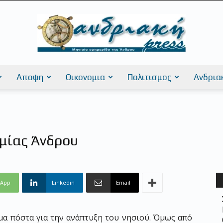
Αποψη
Οικονομια
Πολιτισμος
Ανδρια
AndriakiPress
ομίας Άνδρου
sApp
Linkedin
Email
ιμα πόστα για την ανάπτυξη του νησιού. Όμως από