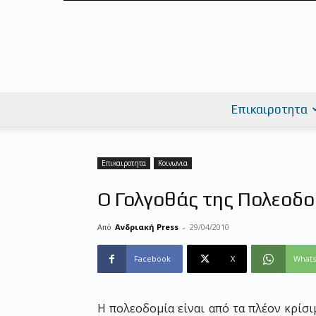
Επικαιροτητα
Επικαιροτητα
Κοινωνια
Ο Γολγοθάς της Πολεοδ
Από
Ανδριακή Press
-
29/04/2010
Facebook
X
What
Η πολεοδομία είναι από τα πλέον κρίσ