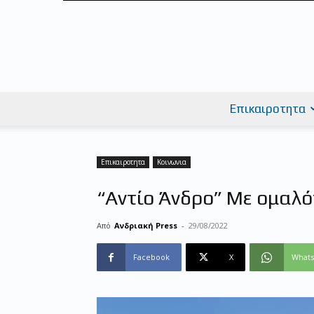
Επικαιροτητα
Επικαιροτητα
Κοινωνια
“Αντίο Άνδρο” Με ομαλ
Από
Ανδριακή Press
-
29/08/2022
Facebook
X
What