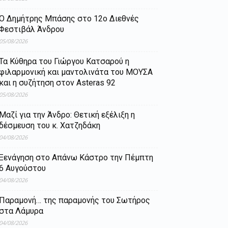
Ο Δημήτρης Μπάσης στο 12ο Διεθνές
Φεστιβάλ Άνδρου
05/08/2026
Τα Κύθηρα του Γιώργου Κατσαρού η
φιλαρμονική και μαντολινάτα του ΜΟΥΣΑ
και η συζήτηση στον Asteras 92
05/08/2026
Μαζί για την Άνδρο: Θετική εξέλιξη η
δέσμευση του κ. Χατζηδάκη
04/08/2026
Ξενάγηση στο Απάνω Κάστρο την Πέμπτη
6 Αυγούστου
04/08/2026
Παραμονή… της παραμονής του Σωτήρος
στα Λάμυρα
04/08/2026