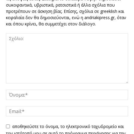
συκοφαντικά, υβριστικά, ρατσιστικά ή άλλα σχόλια που
προτρέπουν σε άσκηση βίας. Επίσης, σχόλια σε greeklish και
κεφαλαία δεν θα δημοσιεύονται, ενώ η andriakipress.gr, όταν
και όπου κρίνει, θα συμμετέχει στον διάλογο.
αποθηκεύστε το όνομα, το ηλεκτρονικό ταχυδρομείο και
τον ιστότοπό μου σε αυτό το πρόγραμμα περιήγησης για την