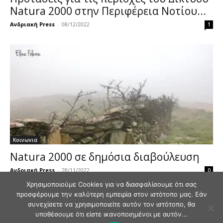
Natura 2000 στην Περιφέρεια Νοτίου...
Ανδριακή Press
-
08/12/2022
1
Κοινωνια
Natura 2000 σε δημόσια διαβούλευση
Ανδριακή Press
-
28/11/2022
0
Χρησιμοποιούμε Cookies για να διασφαλίσουμε ότι σας
προσφέρουμε την καλύτερη εμπειρία στον ιστότοπο μας. Εάν
συνεχίσετε να χρησιμοποιείτε αυτόν τον ιστότοπο, θα
υποθέσουμε ότι είστε ικανοποιημένοι με αυτόν...