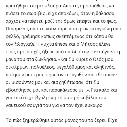
κρατήθηκε στη κουλούρα. Από τις προσπάθειες να
πιάσει το σωσίβιο, είχε αποκάμει, όταν η θάλασσα
άρχισε να πέφτει, μαζί της όμως έπεφτε και το φώς.
Πιασμένος από τη κουλούρα που ήταν φτιαγμένη από
φελλό, ηρέμησε κάπως σκεπτόμενος ότι κάπου θα
τον ξώργιαζε. Η νύχτα έπεσε και ο Μήτσος έλεγε
όσες προσευχές ήξερε από παιδί, όταν τον πήγαινε η
μάνα του στα ξωκλήσια. «Και Συ Κύριε ο Θεός μου
οικτίρμων, πολυέλεος, μεγαλόθυμος και αληθινός,
ποίησον μετ εμου σημείον επ’ αγαθόν και ιδέτωσαν
οι μισούντες μοι και αισχηθήτωσαν, ότι Συ
εβοιήθησας μοι και παρακάλεσας με…». Για καλό και
για κακό είχε βγαλμένη τη μυτερή καβίλια του
ναυτικού σουγιά του για να τον έχει εύκαιρο.
Το πώς ξημερώθηκε αυτός μόνος του το ξέρει. Είχε