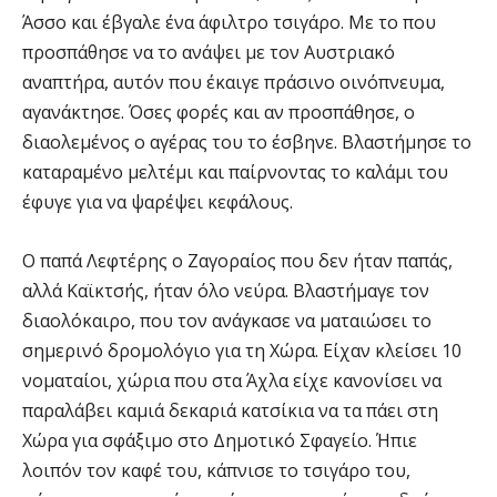
Άσσο και έβγαλε ένα άφιλτρο τσιγάρο. Με το που
προσπάθησε να το ανάψει με τον Αυστριακό
αναπτήρα, αυτόν που έκαιγε πράσινο οινόπνευμα,
αγανάκτησε. Όσες φορές και αν προσπάθησε, ο
διαολεμένος ο αγέρας του το έσβηνε. Βλαστήμησε το
καταραμένο μελτέμι και παίρνοντας το καλάμι του
έφυγε για να ψαρέψει κεφάλους.
Ο παπά Λεφτέρης ο Ζαγοραίος που δεν ήταν παπάς,
αλλά Καϊκτσής, ήταν όλο νεύρα. Βλαστήμαγε τον
διαολόκαιρο, που τον ανάγκασε να ματαιώσει το
σημερινό δρομολόγιο για τη Χώρα. Είχαν κλείσει 10
νοματαίοι, χώρια που στα Άχλα είχε κανονίσει να
παραλάβει καμιά δεκαριά κατσίκια να τα πάει στη
Χώρα για σφάξιμο στο Δημοτικό Σφαγείο. Ήπιε
λοιπόν τον καφέ του, κάπνισε το τσιγάρο του,