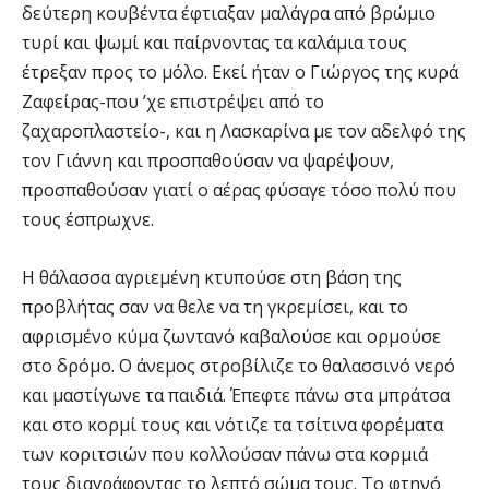
δεύτερη κουβέντα έφτιαξαν μαλάγρα από βρώμιο
τυρί και ψωμί και παίρνοντας τα καλάμια τους
έτρεξαν προς το μόλο. Εκεί ήταν ο Γιώργος της κυρά
Ζαφείρας-που ’χε επιστρέψει από το
ζαχαροπλαστείο-, και η Λασκαρίνα με τον αδελφό της
τον Γιάννη και προσπαθούσαν να ψαρέψουν,
προσπαθούσαν γιατί ο αέρας φύσαγε τόσο πολύ που
τους έσπρωχνε.
Η θάλασσα αγριεμένη κτυπούσε στη βάση της
προβλήτας σαν να θελε να τη γκρεμίσει, και το
αφρισμένο κύμα ζωντανό καβαλούσε και ορμούσε
στο δρόμο. Ο άνεμος στροβίλιζε το θαλασσινό νερό
και μαστίγωνε τα παιδιά. Έπεφτε πάνω στα μπράτσα
και στο κορμί τους και νότιζε τα τσίτινα φορέματα
των κοριτσιών που κολλούσαν πάνω στα κορμιά
τους διαγράφοντας το λεπτό σώμα τους. Το φτηνό