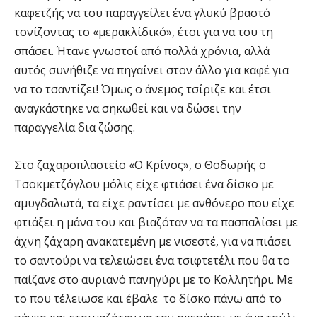
καφετζής να του παραγγείλει ένα γλυκύ βραστό
τονίζοντας το «μερακλίδικό», έτσι για να του τη
σπάσει. Ήτανε γνωστοί από πολλά χρόνια, αλλά
αυτός συνήθιζε να πηγαίνει στον άλλο για καφέ για
να το τσαντίζει! Όμως ο άνεμος τσίριζε και έτσι
αναγκάστηκε να σηκωθεί και να δώσει την
παραγγελία δια ζώσης.
Στο ζαχαροπλαστείο «Ο Κρίνος», ο Θοδωρής ο
Τσοκμετζόγλου μόλις είχε φτιάσει ένα δίσκο με
αμυγδαλωτά, τα είχε ραντίσει με ανθόνερο που είχε
φτιάξει η μάνα του και βιαζόταν να τα πασπαλίσει με
άχνη ζάχαρη ανακατεμένη με νισεστέ, για να πιάσει
το σαντούρι να τελειώσει ένα τσιφτετέλι που θα το
παίζανε στο αυριανό πανηγύρι με το Κολλητήρι. Με
το που τέλειωσε και έβαλε το δίσκο πάνω από το