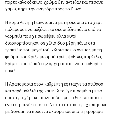
πορτοκαλοκόκκινο χρώμα δεν άντεξαν και πέσανε
χάμω, πήρε την ανηφόρα προς το Ρωγό.
Η κυρά Λένη η Γιαννίσαινα με τη σκούπα στο χέρι
πολεμούσε να μαζέψει τα σκουπίδια πάνω από το
γαρμπίλι πού χε σωρέψει, αλλά αυτά
διασκορπίστηκαν σε χίλια δυο μέρη πάνω στα
τραπέζια του μαγαζιού, χώρια που ο άνεμος με τη
φούρια του έριξε με ορμή τρείς ψάθινες καρέκλες.
Κρίμα φτου κ’ από την αρχή έπρεπε να τα καθαρίσει
πάλε!
Η Αραπομαρία στον καθρέπτη έφτιαχνε τα ατίθασα
κατσαρά μαλλιά της και ενώ τα ’χε πιασμένα με το
αριστερό χέρι και πολεμούσε με το δεξί να πιάσει
ένα τσιμπιδάκι που το ΄ χε στο στόμα της, χτυπήσανε
με δύναμη τα πράσινα σκούρα και από τη τρομάρα