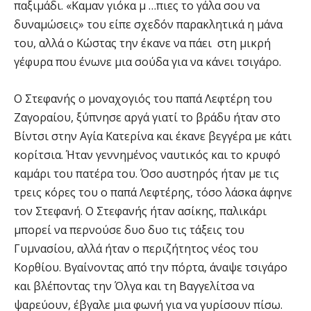
παξιμάδι. «Καμαν γιόκα μ …πιες το γάλα σου να
δυναμώσεις» του είπε σχεδόν παρακλητικά η μάνα
του, αλλά ο Κώστας την έκανε να πάει στη μικρή
γέφυρα που ένωνε μια σούδα για να κάνει τσιγάρο.
Ο Στεφανής ο μοναχογιός του παπά Λεφτέρη του
Ζαγοραίου, ξύπνησε αργά γιατί το βράδυ ήταν στο
Βίντσι στην Αγία Κατερίνα και έκανε βεγγέρα με κάτι
κορίτσια. Ήταν γεννημένος ναυτικός και το κρυφό
καμάρι του πατέρα του. Όσο αυστηρός ήταν με τις
τρεις κόρες του ο παπά Λεφτέρης, τόσο λάσκα άφηνε
τον Στεφανή. Ο Στεφανής ήταν ασίκης, παλικάρι
μπορεί να περνούσε δυο δυο τις τάξεις του
Γυμνασίου, αλλά ήταν ο περιζήτητος νέος του
Κορθίου. Βγαίνοντας από την πόρτα, άναψε τσιγάρο
και βλέποντας την Όλγα και τη Βαγγελίτσα να
ψαρεύουν, έβγαλε μια φωνή για να γυρίσουν πίσω.