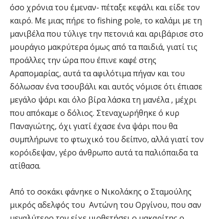
όσο χρόνια του έμεναν- πέταξε κεφάλι και είδε τον
καιρό. Με μιας πήρε το fishing pole, το καλάμι με τη
μανιβέλα που τύλιγε την πετονιά και αριβάρισε στο
μουράγιο μακρύτερα όμως από τα παιδιά, γιατί τις
προάλλες την ώρα που έπινε καφέ στης
Αραπομαρίας, αυτά τα αφιλότιμα πήγαν και του
δόλωσαν ένα τσουβάλι και αυτός νόμισε ότι έπιασε
μεγάλο ψάρι και όλο βίρα λάσκα τη μανέλα , μέχρι
που απόκαμε ο δόλιος. Στεναχωρήθηκε ό κυρ
Παναγιώτης, όχι γιατί έχασε ένα ψάρι που θα
συμπλήρωνε το φτωχικό του δείπνο, αλλά γιατί τον
κορόιδεψαν, γέρο άνθρωπο αυτά τα παλιόπαιδα τα
ατίθασα.
Από το σοκάκι φάνηκε ο Νικολάκης ο Σταμούλης
μικρός αδελφός του Αντώνη του Οργίνου, που σαν
μεγαλύτερο τον είχε υιοθετήσει ο μακαρίτης ο