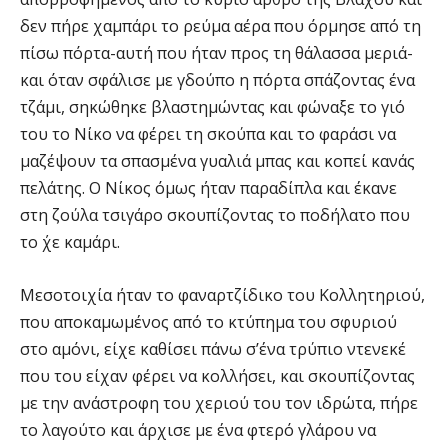
δεν πήρε χαμπάρι το ρεύμα αέρα που όρμησε από τη
πίσω πόρτα-αυτή που ήταν προς τη θάλασσα μεριά-
και όταν σφάλισε με γδούπο η πόρτα σπάζοντας ένα
τζάμι, σηκώθηκε βλαστημώντας και φώναξε το γιό
του το Νίκο να φέρει τη σκούπα και το φαράσι να
μαζέψουν τα σπασμένα γυαλιά μπας και κοπεί κανάς
πελάτης. Ο Νίκος όμως ήταν παραδίπλα και έκανε
στη ζούλα τσιγάρο σκουπίζοντας το ποδήλατο που
το ΄χε καμάρι.
Μεσοτοιχία ήταν το φαναρτζίδικο του Κολλητηριού,
που αποκαμωμένος από το κτύπημα του σφυριού
στο αμόνι, είχε καθίσει πάνω σ’ένα τρύπιο ντενεκέ
που του είχαν φέρει να κολλήσει, και σκουπίζοντας
με την ανάστροφη του χεριού του τον ιδρώτα, πήρε
το λαγούτο και άρχισε με ένα φτερό γλάρου να