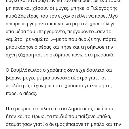
πάγκο και ετοιμαζόταν να τον σκεπάσει με ένα τούλι
μη πάνε και χέσουν οι μύγες, μπήκε ο Γιώργος της
κυρά Ζαφείρας που τον είχαν στείλει να πάρει λίγο
άρωμα περγαμόντο-και για να μη το ξεχάσει έλεγε
από μέσα του «περγαμόντο, περγαμόντο…σαν το
γαμώτο…ρε γαμώτο…»-με το που άνοιξε την πόρτα,
μπουκάρησε ο αέρας και πήρε και τη σήκωσε την
άχνη ζάχαρη και τη σκόρπισε πάνω στο μωσαϊκό.
Ο Σουβλόκωλος ο χασάπης δεν είχε δουλειά και
βάραγε μύγες με μια μυγοσκοτώστρα γιατί οι
αφιλότιμες είχαν μπει στο χασαπιό για να μη τις
πάρει ο αέρας.
Πιο μακριά στη πλατεία του Δημοτικού, εκεί που
ήταν και το Ηρώο, τα παιδιά που παίζανε μπάλα,
σταμάτησαν γιατί ο άνεμος έπαιρνε τη μπάλα και την