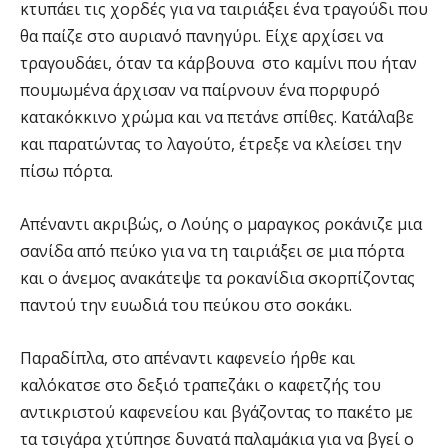
κτυπάει τις χορδές για να ταιριάξει ένα τραγούδι που
θα παίζε στο αυριανό πανηγύρι. Είχε αρχίσει να
τραγουδάει, όταν τα κάρβουνα στο καμίνι που ήταν
πουμωμένα άρχισαν να παίρνουν ένα πορφυρό
κατακόκκινο χρώμα και να πετάνε σπίθες. Κατάλαβε
και παρατώντας το λαγούτο, έτρεξε να κλείσει την
πίσω πόρτα.
Απέναντι ακριβώς, ο Λούης ο μαραγκος ροκάνιζε μια
σανίδα από πεύκο για να τη ταιριάξει σε μια πόρτα
και ο άνεμος ανακάτεψε τα ροκανίδια σκορπίζοντας
παντού την ευωδιά του πεύκου στο σοκάκι.
Παραδίπλα, στο απέναντι καφενείο ήρθε και
καλόκατσε στο δεξιό τραπεζάκι ο καφετζής του
αντικριστού καφενείου και βγάζοντας το πακέτο με
τα τσιγάρα χτύπησε δυνατά παλαμάκια για να βγεί ο