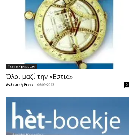
Τεχνες-Γραμματα
Όλοι μαζί την «Εστια»
Ανδριακή Press
-
06/09/2013
0