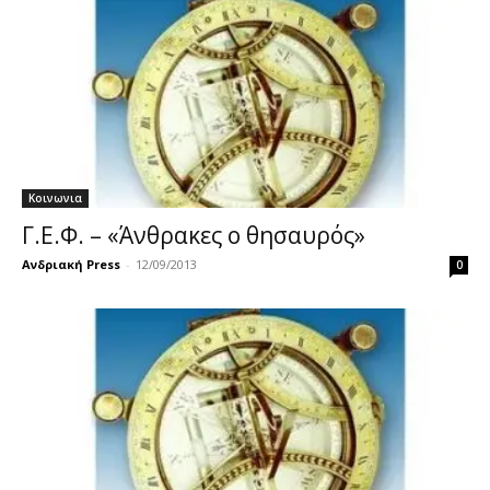
Κοινωνια
Γ.Ε.Φ. – «Άνθρακες ο θησαυρός»
Ανδριακή Press
-
12/09/2013
0