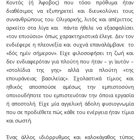
Κοντός (ή Άφοβος) που τόσο πρόθυμα ήταν
διαθέσιμος να εξυπηρετεί και διευκολύνει τους
συνανθρώπους του. Ολιγαρκής, λιτός και απέριττος
αρκείτο στα λίγα και πάντα ήθελε να εξασφαλίσει
«τον επιούσιο» όπως χαρακτηριστικά έλεγε. Δεν τον
ενδιέφερε η πλεονεξία και συχνά επαναλάμβανε το
«δός ημίν σήμερον». Είχε φιλοσοφήσει τη ζωή και
δεν ενδιαφερόταν για πλούτη που ήταν – γι΄ αυτόν –
«στολίδια της γης» αλλά για πλούτη «της
επουράνειας βασιλείας». Σχολαστικά τίμιος και
ηθικός αποσπούσε αμέσως την εμπιστοσύνη
οποιουδήποτε του εμπιστευόταν την όποια εργασία
ή αποστολή. Είχε μία αγγελική άδολη φυσιογνωμία
που σε προδιέθετε πώς κάθε του ενέργεια ήταν τίμια
και σωστή.
Ένας άλλος ιδιόρρυθμος και καλοκάγαθος τύπος