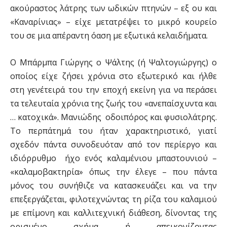
ακούραστος λάτρης των ωδικών πτηνών – εξ ου και
«Καναρίνιας» – είχε μετατρέψει το μικρό κουρείο
του σε μια απέραντη όαση με εξωτικά κελαιδήματα.
Ο Μπάρμπα Γιώργης ο Ψάλτης (ή Ψαλτογιώργης) ο
οποίος είχε ζήσει χρόνια στο εξωτερικό και ήλθε
στη γενέτειρά του την εποχή εκείνη για να περάσει
τα τελευταία χρόνια της ζωής του «ανεπαίσχυντα και
… κατοχικά». Μανιώδης οδοιπόρος και φυσιολάτρης.
Το περπάτημά του ήταν χαρακτηριστικό, γιατί
σχεδόν πάντα συνοδευόταν από τον περίεργο και
ιδιόρρυθμο ήχο ενός καλαμένιου μπαστουνιού –
«καλαμοβακτηρία» όπως την έλεγε – που πάντα
μόνος του συνήθιζε να κατασκευάζει και να την
επεξεργάζεται, φιλοτεχνώντας τη ρίζα του καλαμιού
με επίμονη και καλλιτεχνική διάθεση, δίνοντας της
ορισμένο σχήμα ή απεικονίζοντας