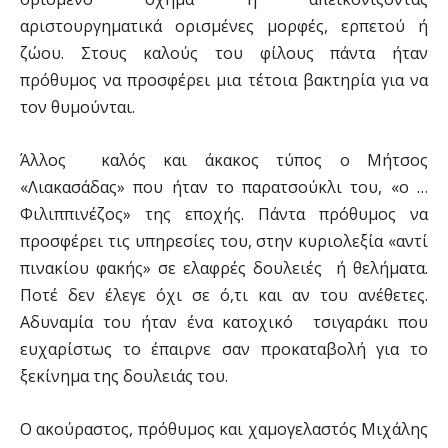
αριστουργηματικά ορισμένες μορφές, ερπετού ή
ζώου. Στους καλούς του φίλους πάντα ήταν
πρόθυμος να προσφέρει μια τέτοια βακτηρία για να
τον θυμούνται.
Άλλος καλός και άκακος τύπος ο Μήτσος
«Λιακασάδας» που ήταν το παρατσούκλι του, «ο …
Φιλιππινέζος» της εποχής. Πάντα πρόθυμος να
προσφέρει τις υπηρεσίες του, στην κυριολεξία «αντί
πινακίου φακής» σε ελαφρές δουλειές ή θελήματα.
Ποτέ δεν έλεγε όχι σε ό,τι και αν του ανέθετες.
Αδυναμία του ήταν ένα κατοχικό τσιγαράκι που
ευχαρίστως το έπαιρνε σαν προκαταβολή για το
ξεκίνημα της δουλειάς του.
Ο ακούραστος, πρόθυμος και χαμογελαστός Μιχάλης