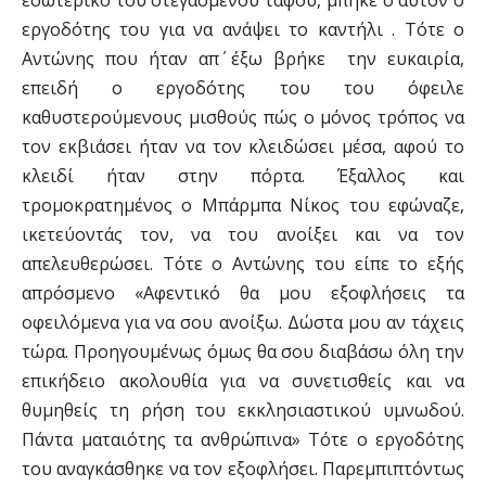
εσωτερικό του στεγασμένου τάφου, μπήκε σ΄ αυτόν ο
εργοδότης του για να ανάψει το καντήλι . Τότε ο
Αντώνης που ήταν απ΄ έξω βρήκε την ευκαιρία,
επειδή ο εργοδότης του του όφειλε
καθυστερούμενους μισθούς πώς ο μόνος τρόπος να
τον εκβιάσει ήταν να τον κλειδώσει μέσα, αφού το
κλειδί ήταν στην πόρτα. Έξαλλος και
τρομοκρατημένος ο Μπάρμπα Νίκος του εφώναζε,
ικετεύοντάς τον, να του ανοίξει και να τον
απελευθερώσει. Τότε ο Αντώνης του είπε το εξής
απρόσμενο «Αφεντικό θα μου εξοφλήσεις τα
οφειλόμενα για να σου ανοίξω. Δώστα μου αν τάχεις
τώρα. Προηγουμένως όμως θα σου διαβάσω όλη την
επικήδειο ακολουθία για να συνετισθείς και να
θυμηθείς τη ρήση του εκκλησιαστικού υμνωδού.
Πάντα ματαιότης τα ανθρώπινα» Τότε ο εργοδότης
του αναγκάσθηκε να τον εξοφλήσει. Παρεμπιπτόντως