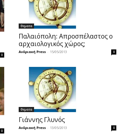
Θεματα
Παλαιόπολη: Απροσπέλαστος ο
ο
αρχαιολογικός χώρος;
Ανδριακή Press
-
15/05/2013
0
0
Θεματα
Γιάννης Γλυνός
Ανδριακή Press
-
13/05/2013
0
0