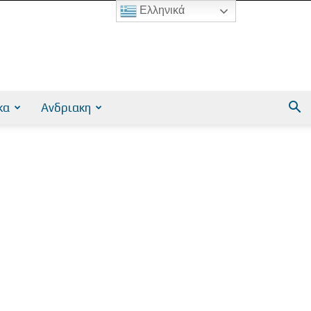
Ελληνικά
κα
Ανδριακη