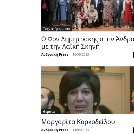
Τεχνες-Γραμματα
Ο Φον Δημητράκης στην Άνδρ
με την Λαϊκή Σκηνή
Ανδριακή Press
-
16/05/2013
Θεματα
Μαργαρίτα Κορκοδείλου
Ανδριακή Press
-
14/05/2013