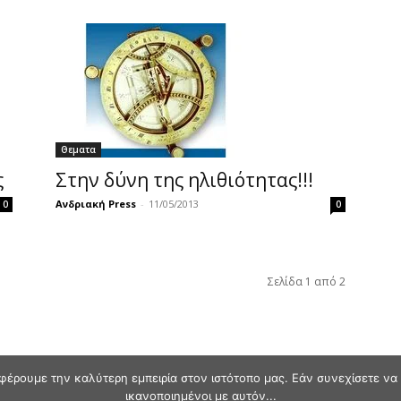
Θεματα
ς
Στην δύνη της ηλιθιότητας!!!
Ανδριακή Press
-
11/05/2013
0
0
Σελίδα 1 από 2
φέρουμε την καλύτερη εμπειρία στον ιστότοπο μας. Εάν συνεχίσετε να χ
ικανοποιημένοι με αυτόν...