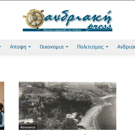
Αποψη
Οικονομια
Πολιτισμος
Ανδρια
AndriakiPress
Κοινωνια