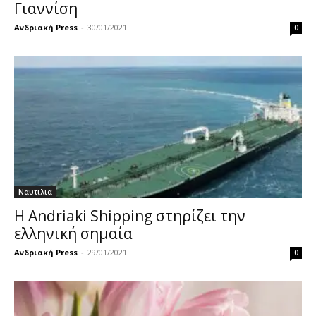
Γιαννίση
Ανδριακή Press
-
30/01/2021
0
Ναυτιλια
H Andriaki Shipping στηρίζει την
ελληνική σημαία
Ανδριακή Press
-
29/01/2021
0