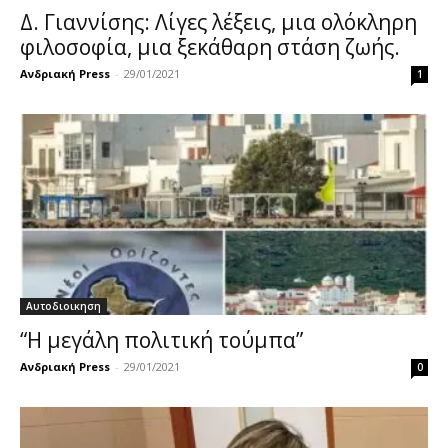
Δ. Γιαννίσης: Λίγες λέξεις, μια ολόκληρη
φιλοσοφία, μια ξεκάθαρη στάση ζωής.
Ανδριακή Press
-
29/01/2021
1
Αυτοδιοικηση
“Η μεγάλη πολιτική τούμπα”
Ανδριακή Press
-
29/01/2021
0